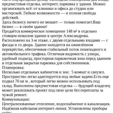
предчистовая отделка, интернет, парковка у здания. Можно
организовать всё: от клиники и офиса до студии или
мастерской. Гибкие возможности — и полная свобода
действий.
Здесь бизнесу ничего не мешает — только помогает.Ваш
бизнес — в своём здании!
Продаётся коммерческое помещение 148 м² в отдельно
стоящем нежилом здании в центре Александрова.
Расположено на 3-м этаже, с двумя отдельными входами — с
фасада и со двора. Здание находится на оживлённом
перекрёстке, обеспечивая стабильный поток пешеходного и
автомобильного трафика. Отличная видимость с улицы,
удобный подъезд, просторная парковочная зона перед зданием
и отдельная закрытая парковка для собственников.
Планировка:
Несколько отдельных кабинетов и зон: 5 комнат и санузел.
Пространство легко адаптируется под любые задачи.Есть еще
подвал 70 кв м , который легко можно использовать под
склад. Выполнена предчистовая отделка — будущий владелец
может реализовать проект под свои цели без переплаты за
чужой ремонт.
Коммуникации:
Централизованные отопление, водоснабжение и канализация.
Надёжная кабельная интернет-линия. Установлены приборы
учёта.