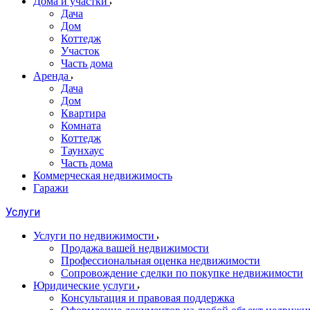
Дома и участки
Дача
Дом
Коттедж
Участок
Часть дома
Аренда
Дача
Дом
Квартира
Комната
Коттедж
Таунхаус
Часть дома
Коммерческая недвижимость
Гаражи
Услуги
Услуги по недвижимости
Продажа вашей недвижимости
Профессиональная оценка недвижимости
Сопровождение сделки по покупке недвижимости
Юридические услуги
Консультация и правовая поддержка