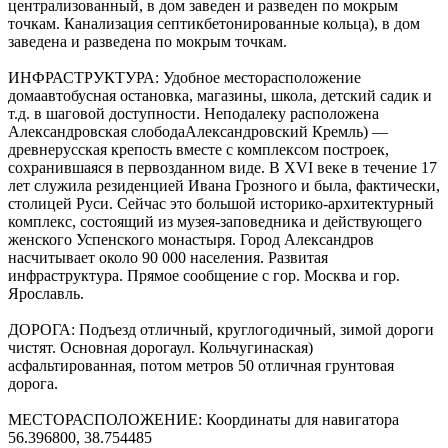
централизованный, в дом заведен и разведен по мокрым
точкам. Канализация септикбетонированные кольца), в дом
заведена и разведена по мокрым точкам.
ИНФРАСТРУКТУРА: Удобное месторасположение
домаавтобусная остановка, магазины, школа, детский садик и
т.д. в шаговой доступности. Неподалеку расположена
Александровская слободаАлександровский Кремль) —
древнерусская крепость вместе с комплексом построек,
сохранившаяся в первозданном виде. В XVI веке в течение 17
лет служила резиденцией Ивана Грозного и была, фактически,
столицей Руси. Сейчас это большой историко-архитектурный
комплекс, состоящий из музея-заповедника и действующего
женского Успенского монастыря. Город Александров
насчитывает около 90 000 населения. Развитая
инфраструктура. Прямое сообщение с гор. Москва и гор.
Ярославль.
ДОРОГА: Подъезд отличный, круглогодичный, зимой дороги
чистят. Основная дорогаул. Кольчугинаская)
асфальтированная, потом метров 50 отличная грунтовая
дорога.
МЕСТОРАСПОЛОЖЕНИЕ: Координаты для навигатора
56.396800, 38.754485