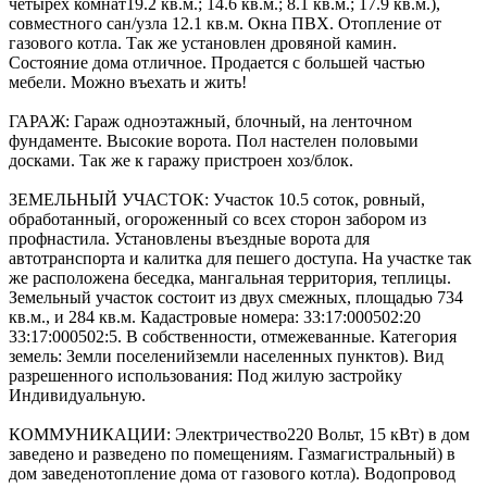
четырех комнат19.2 кв.м.; 14.6 кв.м.; 8.1 кв.м.; 17.9 кв.м.),
совместного сан/узла 12.1 кв.м. Окна ПВХ. Отопление от
газового котла. Так же установлен дровяной камин.
Состояние дома отличное. Продается с большей частью
мебели. Можно въехать и жить!
ГАРАЖ: Гараж одноэтажный, блочный, на ленточном
фундаменте. Высокие ворота. Пол настелен половыми
досками. Так же к гаражу пристроен хоз/блок.
ЗЕМЕЛЬНЫЙ УЧАСТОК: Участок 10.5 соток, ровный,
обработанный, огороженный со всех сторон забором из
профнастила. Установлены въездные ворота для
автотранспорта и калитка для пешего доступа. На участке так
же расположена беседка, мангальная территория, теплицы.
Земельный участок состоит из двух смежных, площадью 734
кв.м., и 284 кв.м. Кадастровые номера: 33:17:000502:20
33:17:000502:5. В собственности, отмежеванные. Категория
земель: Земли поселенийземли населенных пунктов). Вид
разрешенного использования: Под жилую застройку
Индивидуальную.
КОММУНИКАЦИИ: Электричество220 Вольт, 15 кВт) в дом
заведено и разведено по помещениям. Газмагистральный) в
дом заведенотопление дома от газового котла). Водопровод