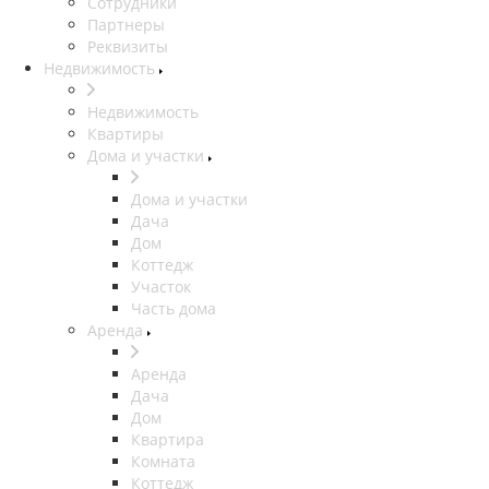
Сотрудники
Партнеры
Реквизиты
Недвижимость
Недвижимость
Квартиры
Дома и участки
Дома и участки
Дача
Дом
Коттедж
Участок
Часть дома
Аренда
Аренда
Дача
Дом
Квартира
Комната
Коттедж