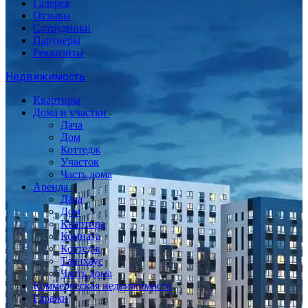
Галерея
Отзывы
Сотрудники
Партнеры
Реквизиты
Недвижимость
Квартиры
Дома и участки
Дача
Дом
Коттедж
Участок
Часть дома
Аренда
Дача
Дом
Квартира
Комната
Коттедж
Таунхаус
Часть дома
Коммерческая недвижимость
Гаражи