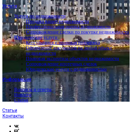
Услуги
Услуги по недвижимости
Продажа вашей недвижимости
Профессиональная оценка недвижимости
Сопровождение сделки по покупке недвижимости
Юридические услуги
Консультация и правовая поддержка
Оформление документов на любой объект
недвижимости
Правовая экспертиза объектов недвижимости
Сопровождение ипотечных сделок
Юридические услуги с недвижимостью
Информация
Вопросы и ответы
Новости
Статьи
Статьи
Контакты